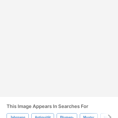
This Image Appears In Searches For
Jahrgang
Antiquität
Blumen-
Muster
Hintergr