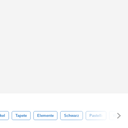
kel
Tapete
Elemente
Schwarz
Pastell-
Weiß