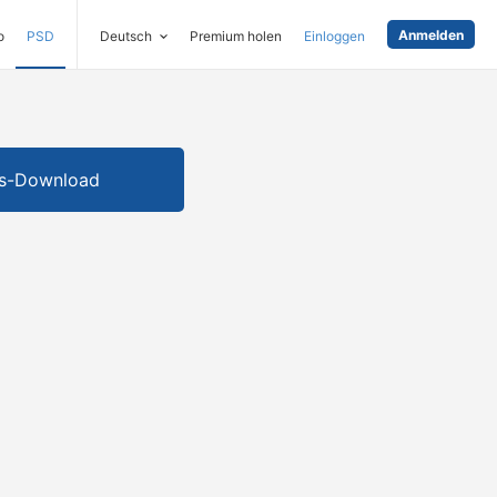
Anmelden
o
PSD
Deutsch
Premium holen
Einloggen
is-Download