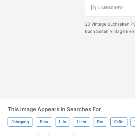
LICENSE INFO
20 Vintage Buchseiten P
Buch Seiten Vintage Ele
This Image Appears In Searches For
Jahrgang
Blau
Lila
Licht
Rot
Grün