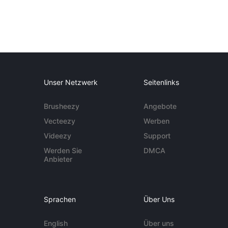
Unser Netzwerk
Seitenlinks
Brusheezy
Angebote
Vecteezy
Werben
Videezy
Support
Werden Sie
DMCA
Anbieter
Sprachen
Über Uns
English
Über uns