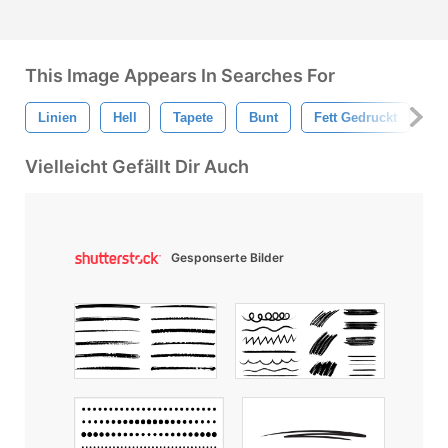
This Image Appears In Searches For
Linien
Hell
Tapete
Bunt
Fett Gedruckt
Ba
Vielleicht Gefällt Dir Auch
Gesponserte Bilder