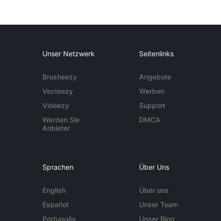
Unser Netzwerk
Seitenlinks
Brusheezy
Angebote
Vecteezy
Werben
Videezy
Support
Werden Sie
DMCA
Anbieter
Sprachen
Über Uns
English
Über uns
Español
Unser Team
Português
Unser Blog