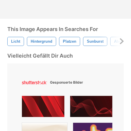
This Image Appears In Searches For
Licht
Hintergrund
Platzen
Sunburst
Abstrakte
Vielleicht Gefällt Dir Auch
Gesponserte Bilder