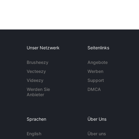
Unser Netzwerk
Seitenlinks
Brusheezy
Angebote
Vecteezy
Werben
Videezy
Support
Werden Sie
DMCA
Anbieter
Sprachen
Über Uns
English
Über uns