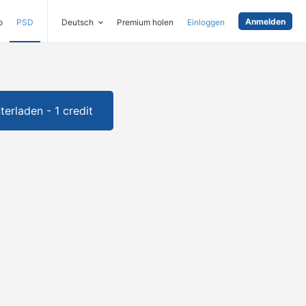
Anmelden
o
PSD
Deutsch
Premium holen
Einloggen
terladen - 1 credit