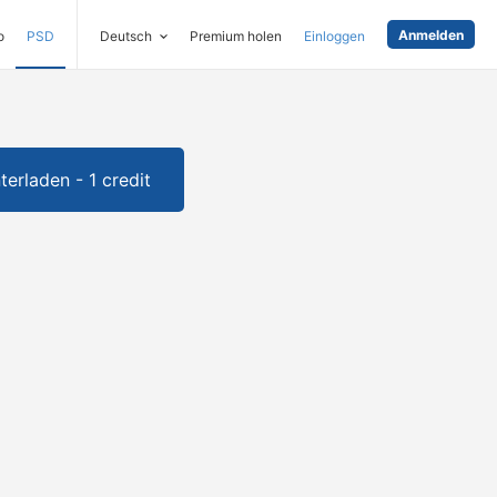
Anmelden
o
PSD
Deutsch
Premium holen
Einloggen
terladen - 1 credit