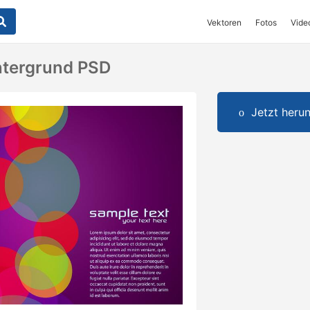
Vektoren
Fotos
Vide
intergrund PSD
Jetzt herun