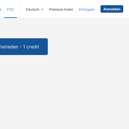
Anmelden
o
PSD
Deutsch
Premium holen
Einloggen
terladen - 1 credit