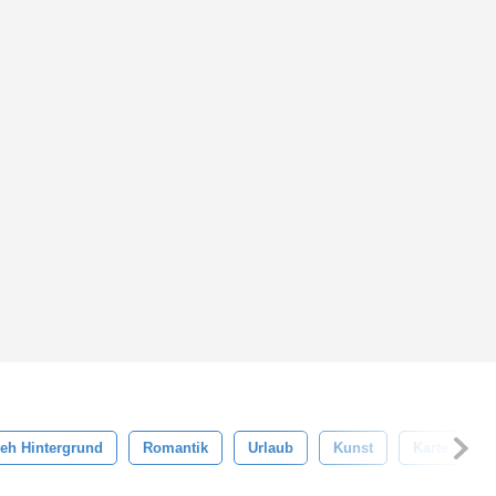
eh Hintergrund
Romantik
Urlaub
Kunst
Karte
N