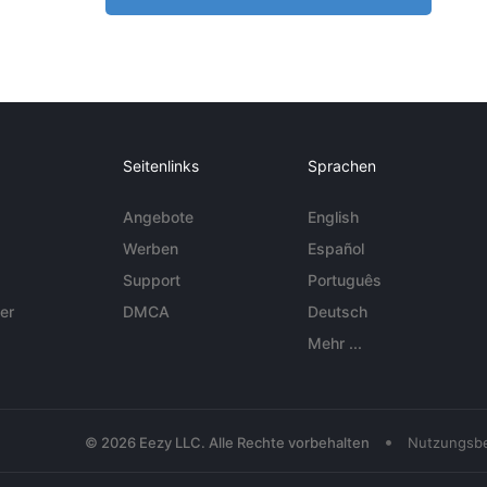
Seitenlinks
Sprachen
Angebote
English
Werben
Español
Support
Português
er
DMCA
Deutsch
Mehr ...
•
© 2026 Eezy LLC. Alle Rechte vorbehalten
Nutzungsb