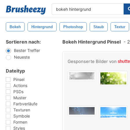
Bokeh
Hintergrund
Photoshop
Staub
Textur
Sortieren nach:
Bokeh Hintergrund Pinsel
-
2
Bester Treffer
Neueste
Gesponserte Bilder von
Dateityp
Pinsel
Actions
PSDs
Muster
Farbverläufe
Texturen
Symbole
Formen
Styles