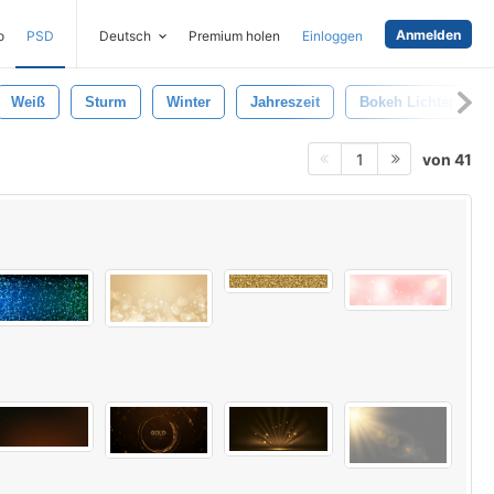
Anmelden
o
PSD
Deutsch
Premium holen
Einloggen
Weiß
Sturm
Winter
Jahreszeit
Bokeh Lichter
von 41
1