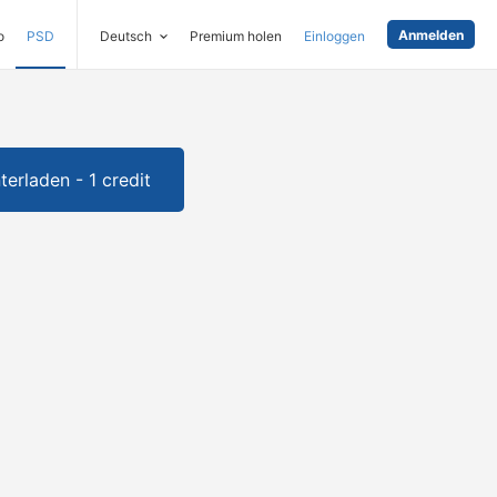
Anmelden
o
PSD
Deutsch
Premium holen
Einloggen
terladen - 1 credit