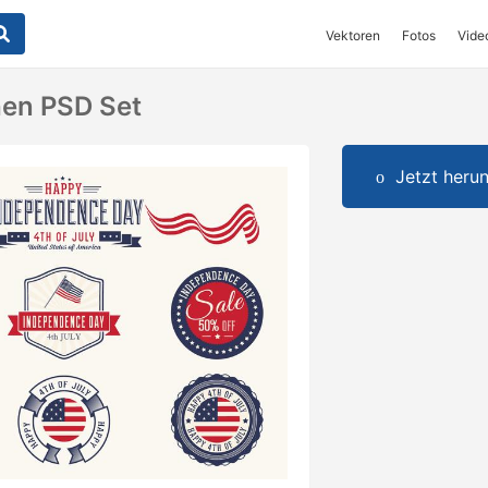
Vektoren
Fotos
Vide
hen PSD Set
Jetzt herun