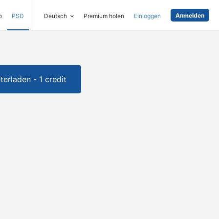
Anmelden
o
PSD
Deutsch
Premium holen
Einloggen
terladen - 1 credit