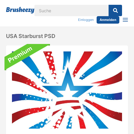
Einloggen
Anmelden
USA Starburst PSD