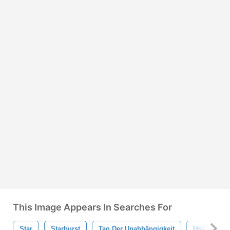
This Image Appears In Searches For
Star
Starburst
Tag Der Unabhängigkeit
Usa
Vi