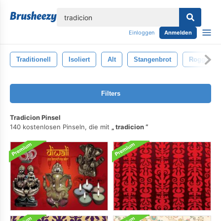
lose
Einloggen
Anmelden
Traditionell
Isoliert
Alt
Stangenbrot
Roggen
Filters
Tradicion Pinsel
140 kostenlosen Pinseln, die mit
tradicion