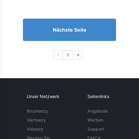
Nächste Seite
1
Unser Netzwerk
Seitenlinks
Brusheezy
Angebote
Vecteezy
Werben
Videezy
Support
Werden Sie
DMCA