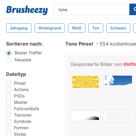
Jahrgang
Hintergrund
Weiß
Ton
Schwarz
Sortieren nach:
Tone Pinsel
-
554 kostenlosen
Bester Treffer
Neueste
Gesponserte Bilder von
Dateityp
Pinsel
Actions
PSDs
Muster
Farbverläufe
Texturen
Symbole
Formen
Styles