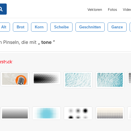
Vektoren
Fotos
Vide
Alt
Brot
Korn
Scheibe
Geschnitten
Ganze
 Pinseln, die mit
tone