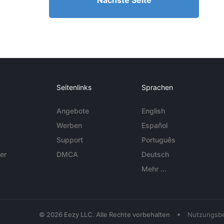
Nächste Seite
Seitenlinks
Sprachen
Angebote
English
Werben
Español
Support
Português
er
DMCA
Deutsch
Mehr ...
•
© 2026 Eezy LLC. Alle Rechte vorbehalten
Nutzungsb