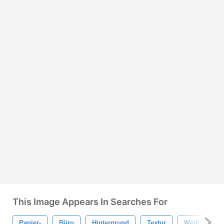
This Image Appears In Searches For
Papier-
Büro
Hintergrund
Textur
Weiß
G