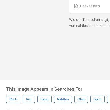
LICENSE INFO
Wie der Titel schon sagt,
von nahtlosen und kache
This Image Appears In Searches For
Rock
Rau
Sand
Nahtlos
Glatt
Stein