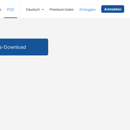
Anmelden
o
PSD
Deutsch
Premium holen
Einloggen
is-Download