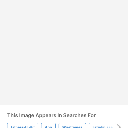
This Image Appears In Searches For
Fitness-Ui-Kit
App
Wireframes
Ergebnisse
Fl