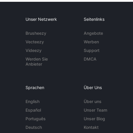
Unser Netzwerk
Seitenlinks
Brusheezy
Angebote
Vecteezy
Werben
Videezy
Support
Werden Sie
DMCA
Anbieter
Sprachen
Über Uns
English
Über uns
Español
Unser Team
Português
Unser Blog
Deutsch
Kontakt