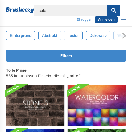
lose
Einloggen
Anmelden
Hintergrund
Abstrakt
Textur
Dekorativ
Weiß
Filters
Toile Pinsel
535 kostenlosen Pinseln, die mit
toile