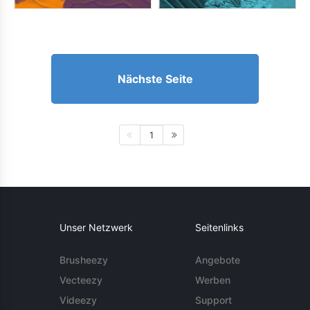
Nächste Seite
1
Unser Netzwerk
Seitenlinks
Brusheezy
Angebote
Vecteezy
Werben
Videezy
Support