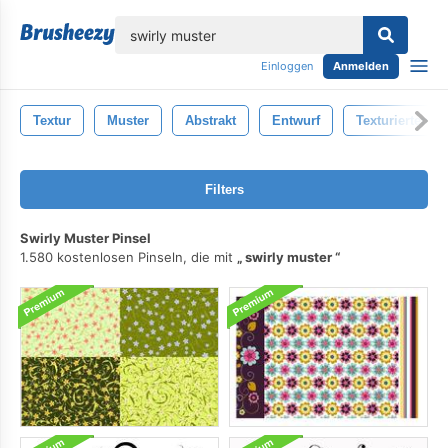
lose
Einloggen
Anmelden
Textur
Muster
Abstrakt
Entwurf
Texturierten
Filters
Swirly Muster Pinsel
1.580 kostenlosen Pinseln, die mit
swirly muster