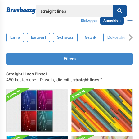
lose
Einloggen
Anmelden
Linie
Entwurf
Schwarz
Grafik
Dekorativ
I
Filters
Straight Lines Pinsel
450 kostenlosen Pinseln, die mit
straight lines