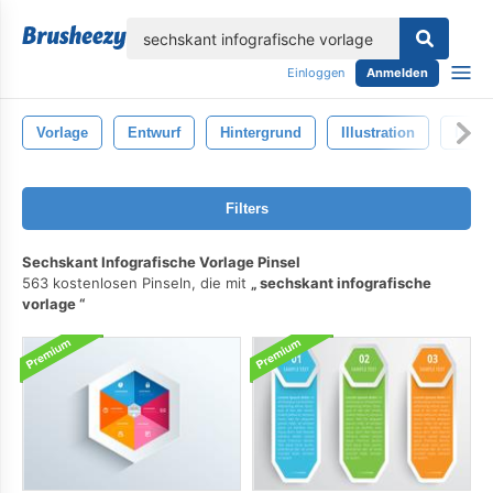
lose
Einloggen
Anmelden
Vorlage
Entwurf
Hintergrund
Illustration
Isolie
Filters
Sechskant Infografische Vorlage Pinsel
563 kostenlosen Pinseln, die mit
sechskant infografische
vorlage