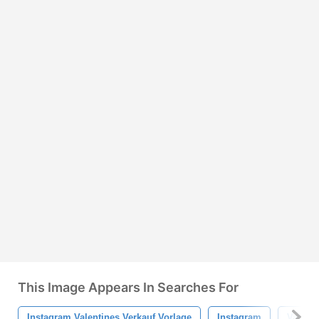
This Image Appears In Searches For
Instagram Valentines Verkauf Vorlage
Instagram
Valenti