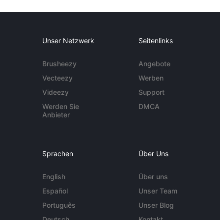
Unser Netzwerk
Seitenlinks
Brusheezy
Angebote
Vecteezy
Werben
Videezy
Support
Werden Sie
DMCA
Anbieter
Sprachen
Über Uns
English
Über uns
Español
Unser Team
Português
Unser Blog
Deutsch
Kontakt