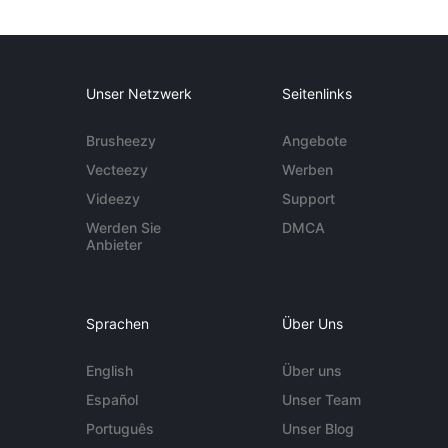
Unser Netzwerk
Seitenlinks
Brusheezy
Angebote
Vecteezy
Werben
Videezy
Support
Werden Sie
DMCA
Anbieter
Sprachen
Über Uns
English
Über uns
Español
Unser Team
Português
Unser Blog