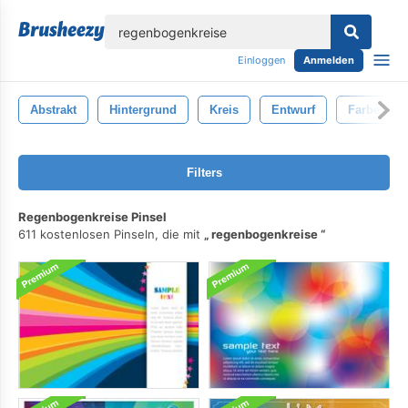
lose
Einloggen
Anmelden
Abstrakt
Hintergrund
Kreis
Entwurf
Farbe
Filters
Regenbogenkreise Pinsel
611 kostenlosen Pinseln, die mit
regenbogenkreise