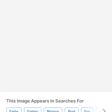
This Image Appears In Searches For
Farbe
Farben
Marmor
Bunt
Frei
Muster