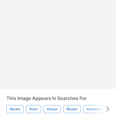
This Image Appears In Searches For
Bürste
Kreis
Kreise
Muster
Gestalten
Pu