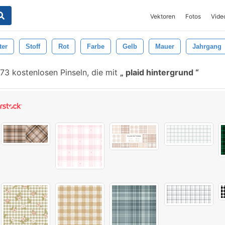
Vektoren
Fotos
Vide
ter
Stoff
Rot
Farbe
Gelb
Mauer
Jahrgang
73 kostenlosen Pinseln, die mit
plaid hintergrund