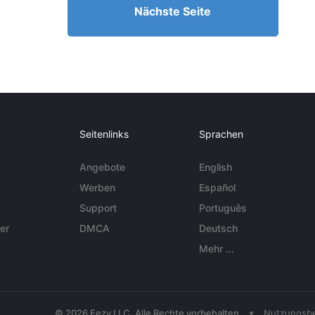
Nächste Seite
Seitenlinks
Sprachen
Angebote
English
Werben
Español
Support
Português
er
DMCA
Deutsch
Mehr ...
•
© 2026 Eezy LLC. Alle Rechte vorbehalten
Nutzungsb