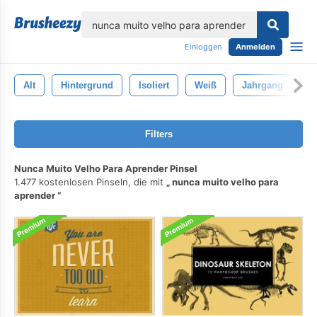
lose
Einloggen
Anmelden
Alt
Hintergrund
Isoliert
Weiß
Jahrgang
S
Filters
Nunca Muito Velho Para Aprender Pinsel
1.477 kostenlosen Pinseln, die mit
nunca muito velho para
aprender