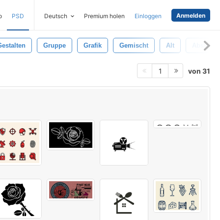
Anmelden
o
PSD
Deutsch
Premium holen
Einloggen
Gestalten
Gruppe
Grafik
Gemischt
Alt
Abstrakt
von 31
1