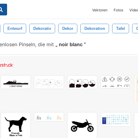
Vektoren
Fotos
Vide
Entwurf
Dekorativ
Dekor
Dekoration
Tafel
enlosen Pinseln, die mit
noir blanc