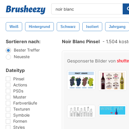
Weiß
Hintergrund
Schwarz
Isoliert
Jahrgang
Sortieren nach:
Noir Blanc Pinsel
-
1.504 kost
Bester Treffer
Neueste
Gesponserte Bilder von
Dateityp
Pinsel
Actions
PSDs
Muster
Farbverläufe
Texturen
Symbole
Formen
Styles