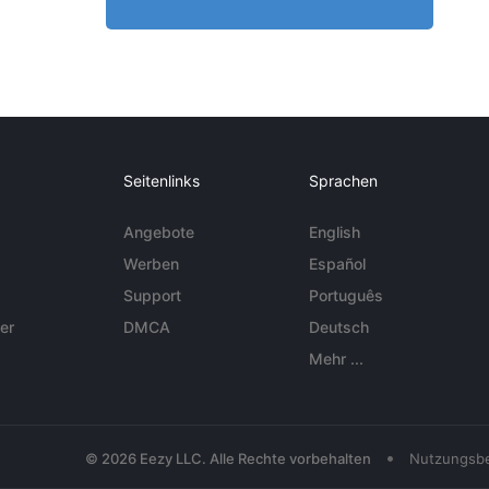
Seitenlinks
Sprachen
Angebote
English
Werben
Español
Support
Português
er
DMCA
Deutsch
Mehr ...
•
© 2026 Eezy LLC. Alle Rechte vorbehalten
Nutzungsb