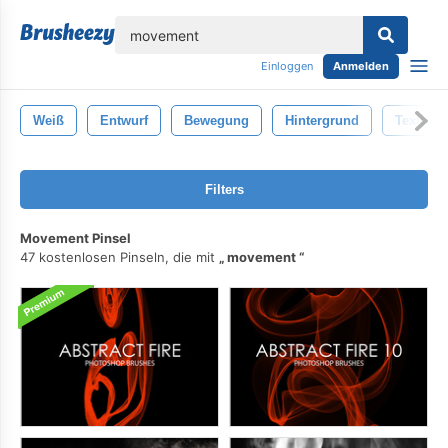
lose
Einloggen
Anmelden
Weiß
Entwurf
Bewegung
Hintergrund
Textur
Filters
Movement Pinsel
47 kostenlosen Pinseln, die mit
movement