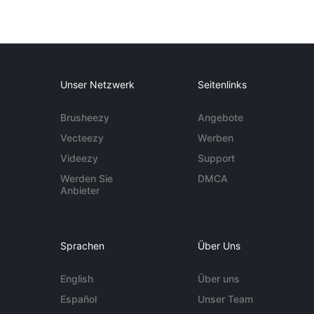
Unser Netzwerk
Seitenlinks
Brusheezy
Angebote
Vecteezy
Werben
Videezy
Support
Werden Sie
DMCA
Anbieter
Sprachen
Über Uns
English
Über uns
Español
Unser Team