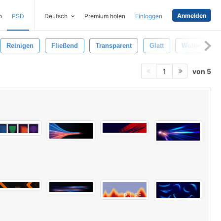
Anmelden
o
PSD
Deutsch
Premium holen
Einloggen
Reinigen
Fließend
Transparent
Glatt
Wolke
von 5
1