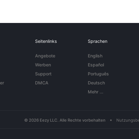
Seitenlinks
Sprachen
Angebote
English
Werben
Español
Support
Português
er
DMCA
Deutsch
Mehr ...
•
© 2026 Eezy LLC. Alle Rechte vorbehalten
Nutzungsb