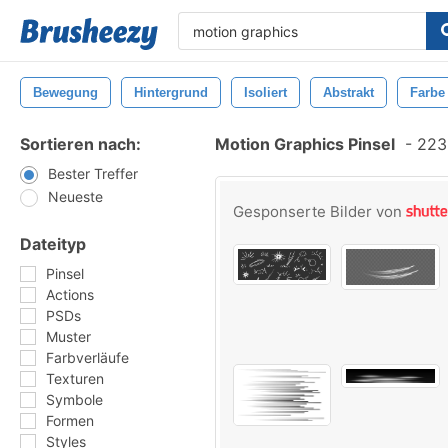
Bewegung
Hintergrund
Isoliert
Abstrakt
Farbe
Sortieren nach:
Motion Graphics Pinsel
-
223 
Bester Treffer
Neueste
Gesponserte Bilder von
Dateityp
Pinsel
Actions
PSDs
Muster
Farbverläufe
Texturen
Symbole
Formen
Styles