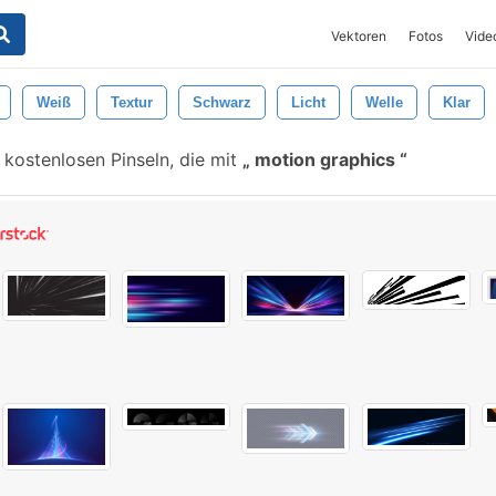
Vektoren
Fotos
Vide
Weiß
Textur
Schwarz
Licht
Welle
Klar
kostenlosen Pinseln, die mit
motion graphics