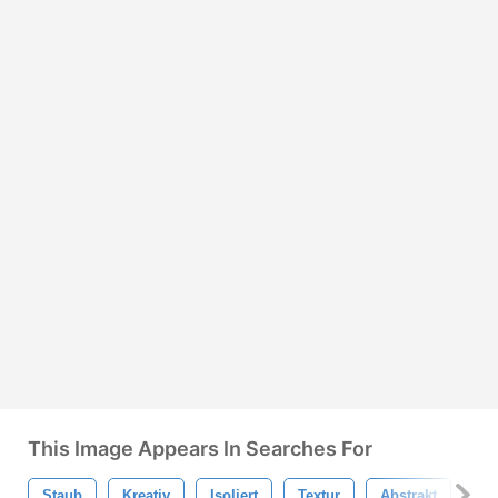
This Image Appears In Searches For
Staub
Kreativ
Isoliert
Textur
Abstrakt
Fa