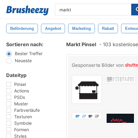
Beförderung
Angebot
Marketing
Rabatt
Entwur
Sortieren nach:
Markt Pinsel
-
103 kostenlosen
Bester Treffer
Neueste
Gesponserte Bilder von
Dateityp
Pinsel
Actions
PSDs
Muster
Farbverläufe
Texturen
Symbole
Formen
Styles