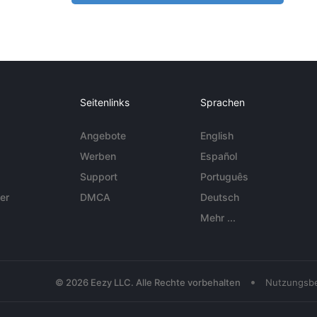
Seitenlinks
Sprachen
Angebote
English
Werben
Español
Support
Português
er
DMCA
Deutsch
Mehr ...
•
© 2026 Eezy LLC. Alle Rechte vorbehalten
Nutzungsb