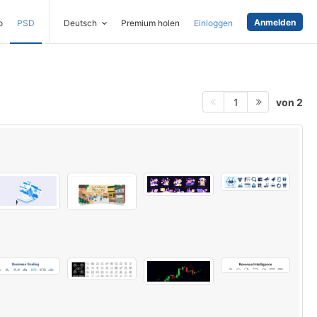
Anmelden
o
PSD
Deutsch
Premium holen
Einloggen
von 2
1