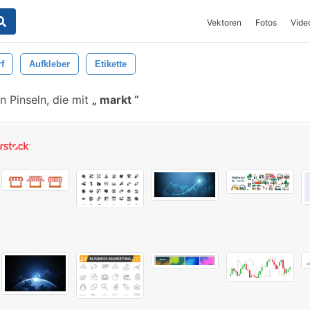
Vektoren
Fotos
Vide
f
Aufkleber
Etikette
 Pinseln, die mit
markt