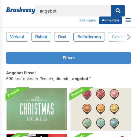
lose
Einloggen
Anmelden
Verkauf
Rabatt
Deal
Beförderung
Geschenk
Filters
Angebot Pinsel
599 kostenlosen Pinseln, die mit
angebot