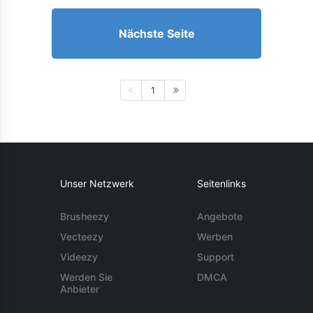
Nächste Seite
1
Unser Netzwerk
Seitenlinks
Brusheezy
Angebote
Vecteezy
Werben
Videezy
Support
Werden Sie
DMCA
Anbieter