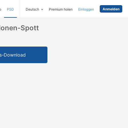
Anmelden
o
PSD
Deutsch
Premium holen
Einloggen
lonen-Spott
is-Download