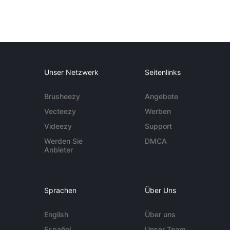
Unser Netzwerk
Seitenlinks
Brusheezy
Angebote
Vecteezy
Werben
Videezy
Support
Werden Sie
DMCA
Anbieter
Sprachen
Über Uns
English
Über uns
Español
Unser Team