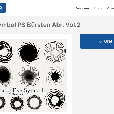
Vektoren
Fotos
Vide
mbol PS Bürsten Abr. Vol.2
Grat