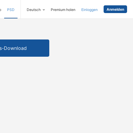
Anmelden
o
PSD
Deutsch
Premium holen
Einloggen
is-Download