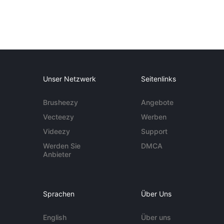
Unser Netzwerk
Seitenlinks
Brusheezy
Angebote
Vecteezy
Werben
Videezy
Support
Werden Sie
DMCA
Anbieter
Sprachen
Über Uns
English
Über uns