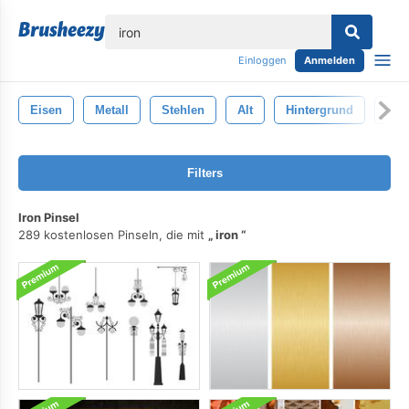
lose
Einloggen
Anmelden
Eisen
Metall
Stehlen
Alt
Hintergrund
Met
Filters
Iron Pinsel
289 kostenlosen Pinseln, die mit
iron