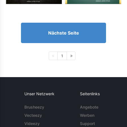
Nächste Seite
1
Unser Netzwerk
Seitenlinks
Brusheezy
Angebote
Vecteezy
Werben
Videezy
Support