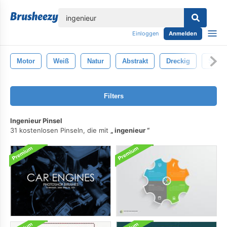
lose
Einloggen
Anmelden
Motor
Weiß
Natur
Abstrakt
Dreckig
Sprü
Filters
Ingenieur Pinsel
31 kostenlosen Pinseln, die mit
ingenieur