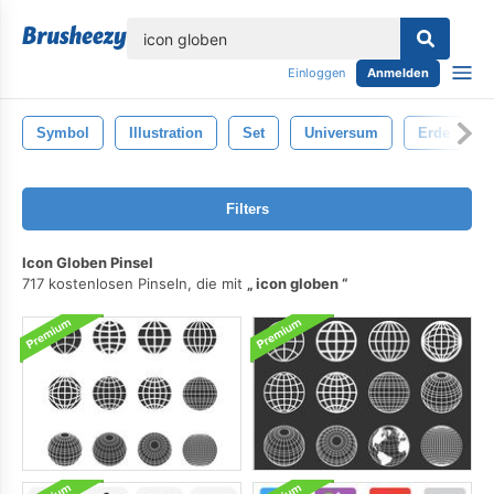
lose
Einloggen
Anmelden
Symbol
Illustration
Set
Universum
Erde
Filters
Icon Globen Pinsel
717 kostenlosen Pinseln, die mit
icon globen