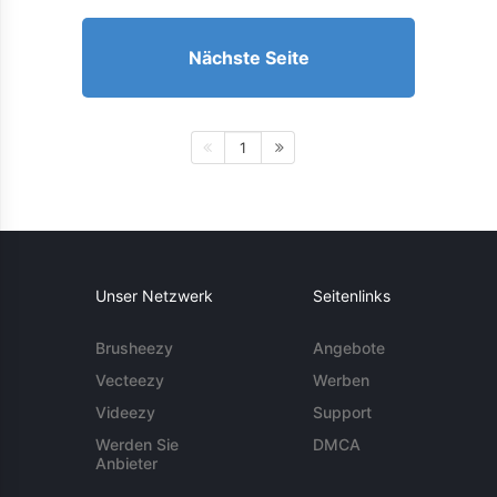
Nächste Seite
1
Unser Netzwerk
Seitenlinks
Brusheezy
Angebote
Vecteezy
Werben
Videezy
Support
Werden Sie
DMCA
Anbieter