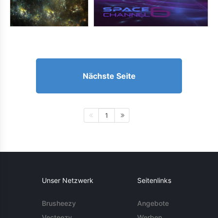
Nächste Seite
1
Unser Netzwerk
Seitenlinks
Brusheezy
Angebote
Vecteezy
Werben