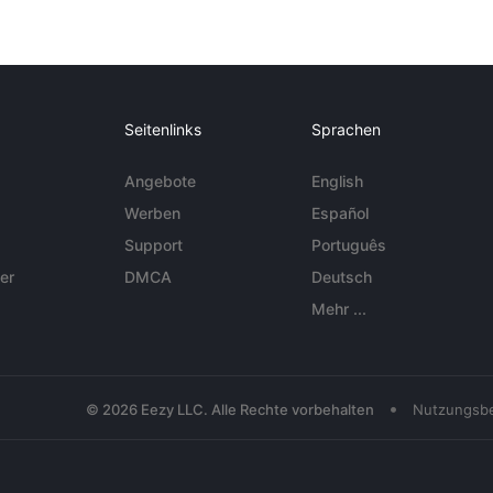
Seitenlinks
Sprachen
Angebote
English
Werben
Español
Support
Português
er
DMCA
Deutsch
Mehr ...
•
© 2026 Eezy LLC. Alle Rechte vorbehalten
Nutzungsb