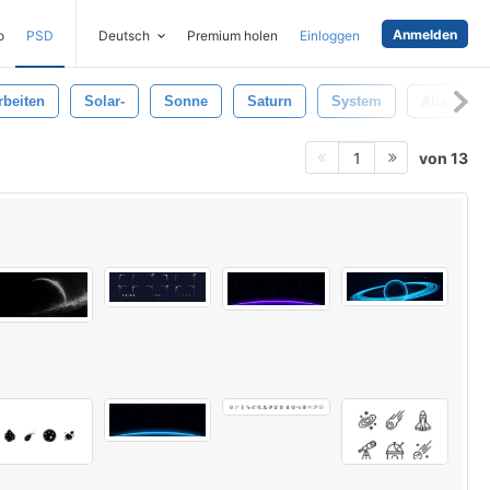
Anmelden
o
PSD
Deutsch
Premium holen
Einloggen
rbeiten
Solar-
Sonne
Saturn
System
Absolvent
von 13
1