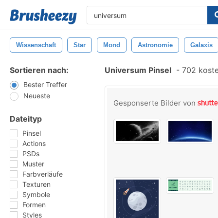
Wissenschaft
Star
Mond
Astronomie
Galaxis
Sortieren nach:
Universum Pinsel
-
702 koste
Bester Treffer
Neueste
Gesponserte Bilder von
Dateityp
Pinsel
Actions
PSDs
Muster
Farbverläufe
Texturen
Symbole
Formen
Styles