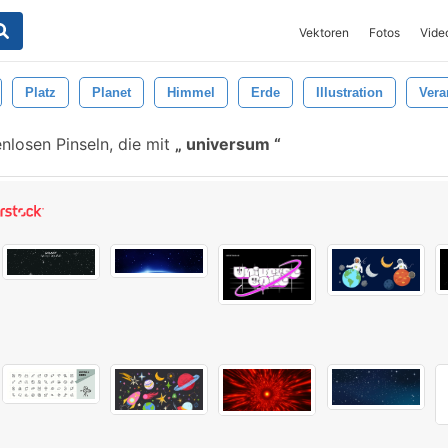
Vektoren
Fotos
Vide
Platz
Planet
Himmel
Erde
Illustration
Vera
nlosen Pinseln, die mit
universum