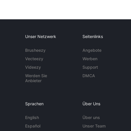
Unser Netzwerk
Seitenlinks
Brusheezy
Angebote
Vecteezy
Werben
Videezy
Support
Werden Sie
DMCA
Anbieter
Sprachen
Über Uns
English
Über uns
Español
Unser Team