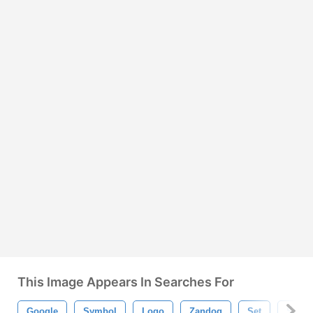
This Image Appears In Searches For
Google
Symbol
Logo
Zandog
Set
Schil