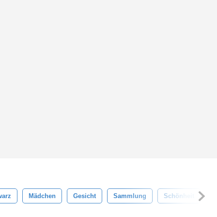
warz
Mädchen
Gesicht
Sammlung
Schönheit
S