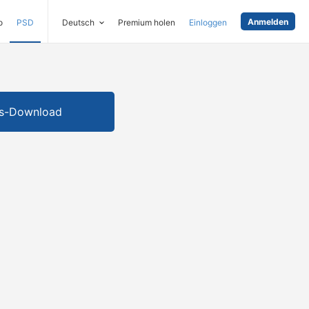
Anmelden
o
PSD
Deutsch
Premium holen
Einloggen
is-Download