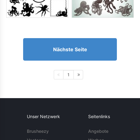
Nächste Seite
1
Unser Netzwerk
Seitenlinks
Brusheezy
Angebote