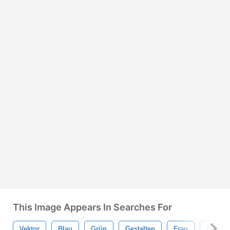
This Image Appears In Searches For
Vektor
Blau
Grün
Gestalten
Frau
Farbe